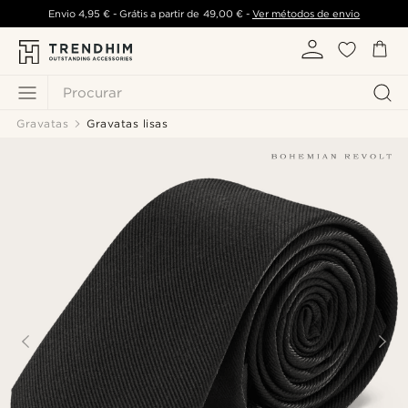
Envio
4,95 €
- Grátis a partir de
49,00 €
-
Ver métodos de envio
Procurar
Gravatas
Gravatas lisas