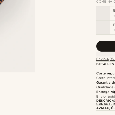
COMBINA 
E
Envio 4,95 
DETALHES
Corte regu
Corte intem
Garantia d
Qualidade 
Entrega rá
Envio rápid
DESCRIÇÃ
CARACTER
AVALIAÇÕ