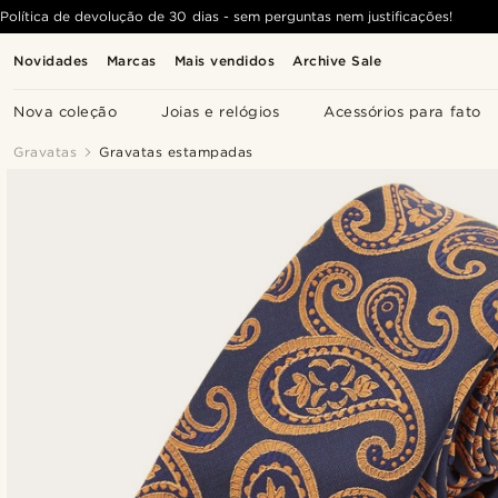
Política de devolução de 30 dias - sem perguntas nem justificações!
Novidades
Marcas
Mais vendidos
Archive Sale
Nova coleção
Joias e relógios
Acessórios para fato
Gravatas
Gravatas estampadas