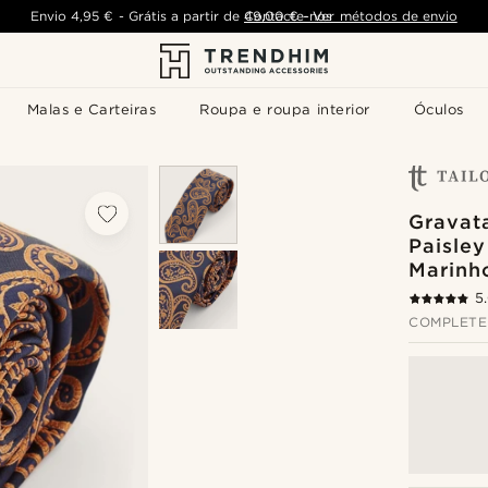
Envio
4,95 €
-
Grátis a partir de
Contacte-nos
49,00 €
-
Ver métodos de envio
Malas e Carteiras
Roupa e roupa interior
Óculos
Gravat
Paisley
Marinh
5
COMPLETE