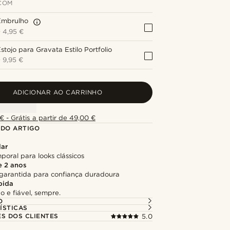
COM
Embrulho
+
4,95 €
stojo para Gravata Estilo Portfolio
+
9,95 €
ADICIONAR AO CARRINHO
€ - Grátis a partir de 49,00 €
 DO ARTIGO
lar
poral para looks clássicos
e 2 anos
garantida para confiança duradoura
pida
o e fiável, sempre.
O
ÍSTICAS
ES DOS CLIENTES
5.0