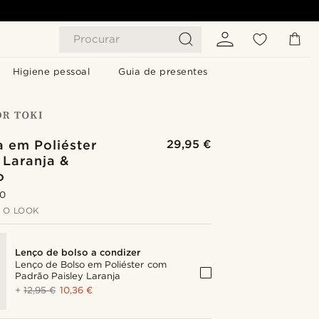
Procurar
Higiene pessoal
Guia de presentes
a em Poliéster
29,95 €
 Laranja &
o
.0
 O LOOK
Lenço de bolso a condizer
Lenço de Bolso em Poliéster com
Padrão Paisley Laranja
+
12,95 €
10,36 €