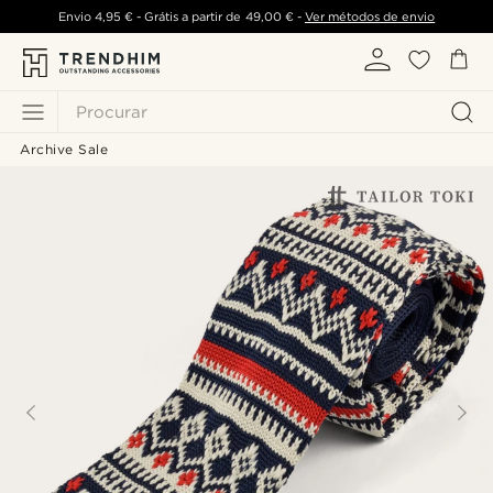
Envio
4,95 €
- Grátis a partir de
49,00 €
-
Ver métodos de envio
Procurar
Archive Sale