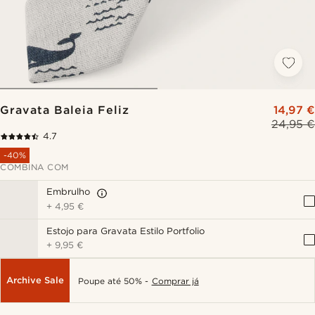
Gravata Baleia Feliz
14,97 €
24,95 €
4.7
-40%
COMBINA COM
Embrulho
+
4,95 €
Estojo para Gravata Estilo Portfolio
+
9,95 €
Archive Sale
Poupe até 50% -
Comprar já