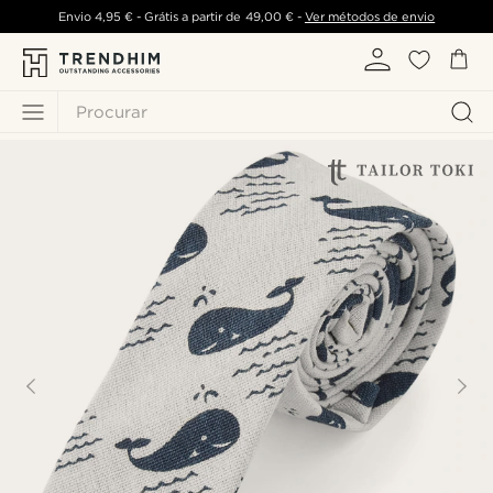
Envio
4,95 €
- Grátis a partir de
49,00 €
-
Ver métodos de envio
Procurar