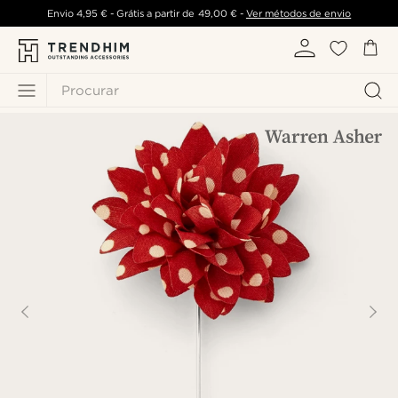
Envio
4,95 €
- Grátis a partir de
49,00 €
-
Ver métodos de envio
Procurar