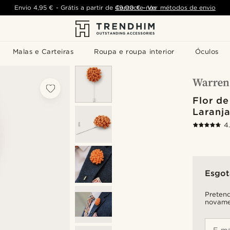
Envio
4,95 €
-
Grátis a partir de
Contacte-nos
49,00 €
-
Ver métodos de envio
Malas e Carteiras
Roupa e roupa interior
Óculos
Flor de
Laranja
4
Esgo
Pretend
novame
E-ma