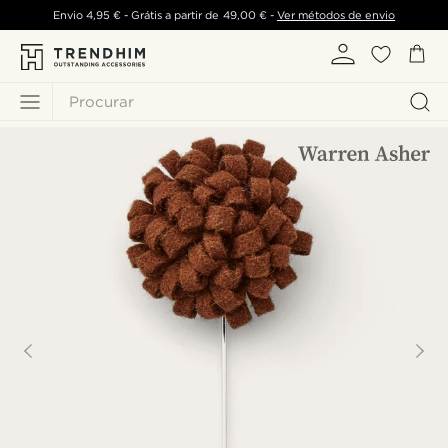
Envio
4,95 €
- Grátis a partir de
49,00 €
-
Ver métodos de envio
Procurar