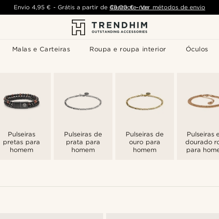
Envio
4,95 €
-
Grátis a partir de
Contacte-nos
49,00 €
-
Ver métodos de envio
Malas e Carteiras
Roupa e roupa interior
Óculos
Pulseiras
Pulseiras de
Pulseiras de
Pulseiras
pretas para
prata para
ouro para
dourado r
homem
homem
homem
para hom