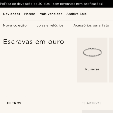
Política de devolução de 30 dias - sem perguntas nem justificações!
Novidades
Marcas
Mais vendidos
Archive Sale
Nova coleção
Joias e relógios
Acessórios para fato
Escravas em ouro
Pulseiras
FILTROS
13 ARTIGOS