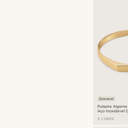
Gravável
Pulseira Algema
Aço Inoxidável 
de 5 mm
3 CORES