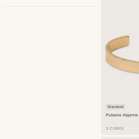
Fort Tempus
(1)
Lucleon
(7)
Sidegren
(5)
€
€
Tipos de personalização
Gravável
Pulseira Algem
Gravável
(8)
3 CORES