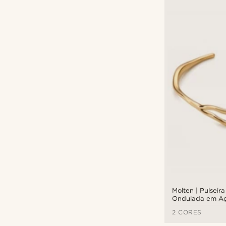
Molten | Pulseir
Ondulada em Aç
Dourado de 12
2 CORES