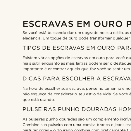
ESCRAVAS EM OURO 
Se você está buscando dar um upgrade no seu estilo, as 
elegância. Um toque de ouro pode transformar qualquer loo
TIPOS DE ESCRAVAS EM OURO PA
Existem várias opções de escravas em ouro para você esco
mais sutil, enquanto as mais largas podem ser o destaqu
importante é encontrar aquela que faz você se sentir um
DICAS PARA ESCOLHER A ESCRAVA
Na hora de escolher sua escrava, pense no tamanho e no 
não esqueça de considerar o seu estilo de vida. Se você 
que está usando.
PULSEIRAS PUNHO DOURADAS HO
As pulseiras punho douradas são um complemento incrível
Combine sua pulseira com uma camisa branca e jeans esc
misturar cores – o dourado combina com praticamente tu