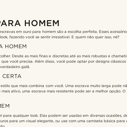
PARA HOMEM
escravas em ouro para homem são a escolha perfeita. Esses acessórios
k, fazendo você se sentir irresistível. E quem não quer isso, né?
RA HOMEM
lher. Desde as mais finas e discretas até as mais robustas e chamativ
e que você precisa. Além disso, você pode optar por designs clássico
 verdadeiro galã.
 CERTA
estilo que mais combina com você. Uma escrava muito larga pode não 
é mais ativo, uma escrava mais resistente pode ser a melhor opção. O 
MEM
 para qualquer look. Elas podem ser usadas em diversas ocasiões, de
uros para um visual elegante, ou use com uma camiseta básica para
do.