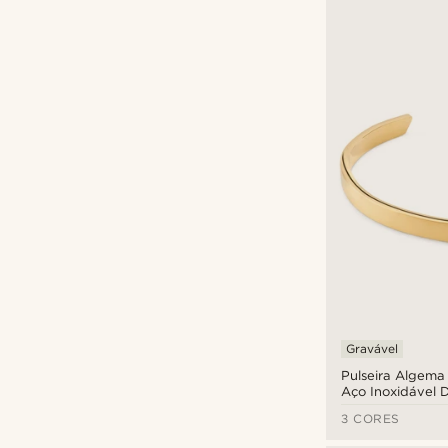
Gravável
Pulseira Algema
Aço Inoxidável 
de 5 mm
3 CORES