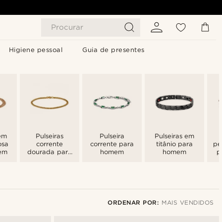
Procurar
Higiene pessoal
Guia de presentes
 em
Pulseiras
Pulseira
Pulseiras em
osa
corrente
corrente para
titânio para
pe
em
dourada para
homem
homem
p
homem
ORDENAR POR:
MAIS VENDIDOS