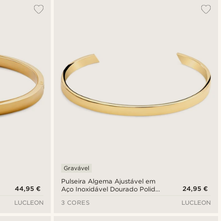
Mais vendidos
Novidades
Preço mais baixo
Preço mais alto
Gravável
Pulseira Algema Ajustável em
44,95 €
24,95 €
Aço Inoxidável Dourado Polida
de 5 mm
LUCLEON
3 CORES
LUCLEON