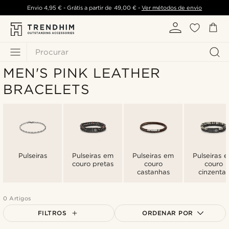
Envio
4,95 €
- Grátis a partir de
49,00 €
-
Ver métodos de envio
Procurar
MEN'S PINK LEATHER
BRACELETS
Pulseiras
Pulseiras em
Pulseiras em
Pulseiras 
couro pretas
couro
couro
castanhas
cinzentas
0 Artigos
FILTROS
ORDENAR POR