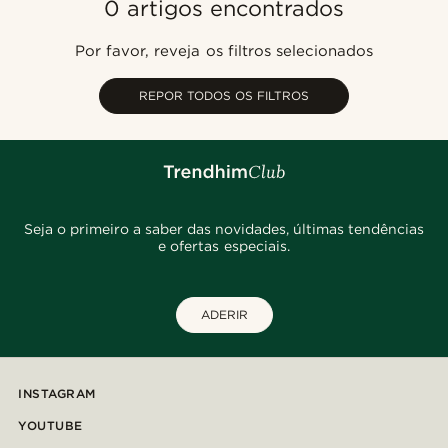
0 artigos encontrados
Mais vendidos
Novidades
Por favor, reveja os filtros selecionados
Preço mais baixo
Preço mais alto
REPOR TODOS OS FILTROS
Seja o primeiro a saber das novidades, últimas tendências
e ofertas especiais.
ADERIR
INSTAGRAM
YOUTUBE