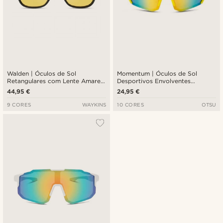
Walden | Óculos de Sol
Momentum | Óculos de Sol
Retangulares com Lente Amarela
Desportivos Envolventes
e Armação Preta
Amarelos e Azuis
44,95 €
24,95 €
9 CORES
WAYKINS
10 CORES
OTSU