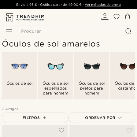
Envio
4,95 €
- Grátis a partir de
49,00 €
-
Ver métodos de envio
Procurar
Óculos de sol amarelos
Óculos de sol
Óculos de sol
Óculos de sol
Óculos de s
espelhados
pretos para
castanho
para homem
homem
7 Artigos
FILTROS
ORDENAR POR
Mais vendidos