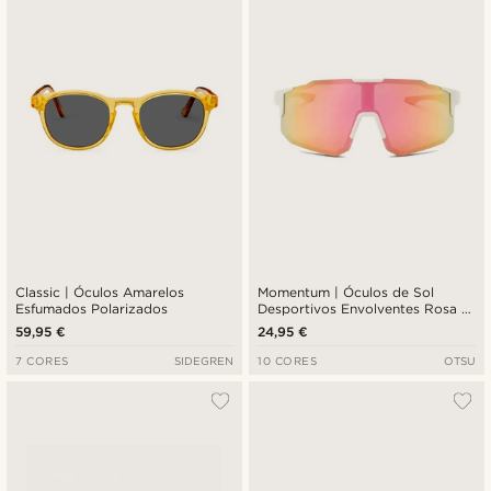
Novidades
Preço mais baixo
Preço mais alto
Classic | Óculos Amarelos
Momentum | Óculos de Sol
Esfumados Polarizados
Desportivos Envolventes Rosa e
Amarelos
59,95 €
24,95 €
7 CORES
SIDEGREN
10 CORES
OTSU