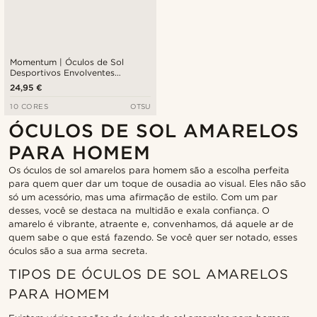
Momentum | Óculos de Sol
Desportivos Envolventes
Brancos e Rosa
24,95 €
10 CORES
OTSU
ÓCULOS DE SOL AMARELOS
PARA HOMEM
Os óculos de sol amarelos para homem são a escolha perfeita
para quem quer dar um toque de ousadia ao visual. Eles não são
só um acessório, mas uma afirmação de estilo. Com um par
desses, você se destaca na multidão e exala confiança. O
amarelo é vibrante, atraente e, convenhamos, dá aquele ar de
quem sabe o que está fazendo. Se você quer ser notado, esses
óculos são a sua arma secreta.
TIPOS DE ÓCULOS DE SOL AMARELOS
PARA HOMEM