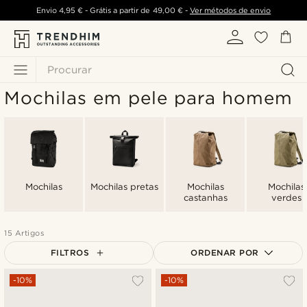
Envio
4,95 €
- Grátis a partir de
49,00 €
-
Ver métodos de envio
Procurar
Mochilas em pele para homem
Mochilas
Mochilas pretas
Mochilas
Mochilas
castanhas
verdes
15 Artigos
FILTROS
ORDENAR POR
Mais vendidos
-10%
-10%
Novidades