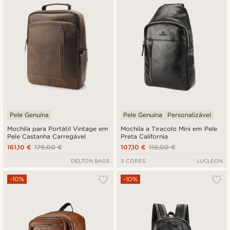
Preço mais baixo
Preço mais alto
Pele Genuína
Pele Genuína
Personalizável
Mochila para Portátil Vintage em
Mochila a Tiracolo Mini em Pele
Pele Castanha Carregável
Preta California
161,10 €
179,00 €
107,10 €
119,00 €
DELTON BAGS
3 CORES
LUCLEON
-10%
-10%