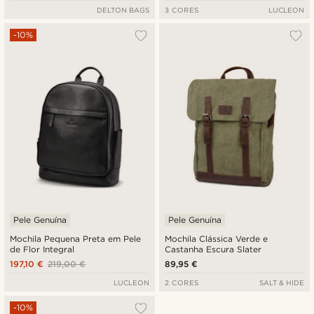
DELTON BAGS
3 CORES
LUCLEON
-10%
Pele Genuína
Pele Genuína
Mochila Pequena Preta em Pele
Mochila Clássica Verde e
de Flor Integral
Castanha Escura Slater
197,10 €
219,00 €
89,95 €
LUCLEON
2 CORES
SALT & HIDE
-10%