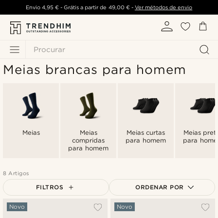
Envio
4,95 €
- Grátis a partir de
49,00 €
-
Ver métodos de envio
Procurar
Meias brancas para homem
Meias
Meias
Meias curtas
Meias pret
compridas
para homem
para hom
para homem
8 Artigos
FILTROS
ORDENAR POR
Mais vendidos
Novo
Novo