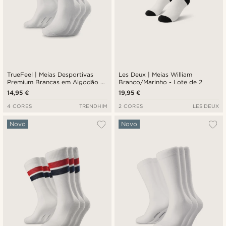
TrueFeel | Meias Desportivas
Les Deux | Meias William
Premium Brancas em Algodão -
Branco/Marinho - Lote de 2
Lote de 3
14,95 €
19,95 €
4 CORES
TRENDHIM
2 CORES
LES DEUX
Novo
Novo