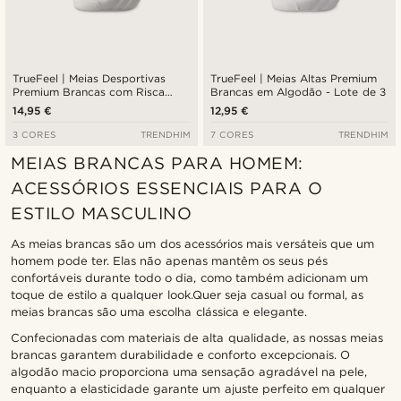
TrueFeel | Meias Desportivas
TrueFeel | Meias Altas Premium
Premium Brancas com Risca
Brancas em Algodão - Lote de 3
Azul e Vermelha em Algodão -
14,95 €
12,95 €
Lote de 3
3 CORES
TRENDHIM
7 CORES
TRENDHIM
MEIAS BRANCAS PARA HOMEM:
ACESSÓRIOS ESSENCIAIS PARA O
ESTILO MASCULINO
As meias brancas são um dos acessórios mais versáteis que um
homem pode ter. Elas não apenas mantêm os seus pés
confortáveis durante todo o dia, como também adicionam um
toque de estilo a qualquer look.Quer seja casual ou formal, as
meias brancas são uma escolha clássica e elegante.
Confecionadas com materiais de alta qualidade, as nossas meias
brancas garantem durabilidade e conforto excepcionais. O
algodão macio proporciona uma sensação agradável na pele,
enquanto a elasticidade garante um ajuste perfeito em qualquer