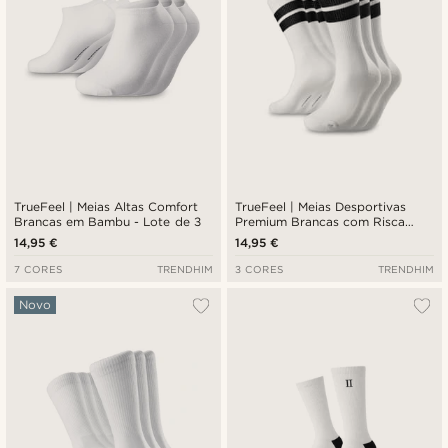
TrueFeel | Meias Altas Comfort
TrueFeel | Meias Desportivas
Brancas em Bambu - Lote de 3
Premium Brancas com Risca
Preta em Algodão - Lote de 3
14,95 €
14,95 €
7 CORES
TRENDHIM
3 CORES
TRENDHIM
Novo