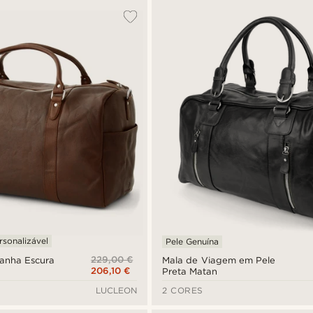
rsonalizável
Pele Genuína
229,00 €
tanha Escura
Mala de Viagem em Pele
206,10 €
Preta Matan
LUCLEON
2 CORES