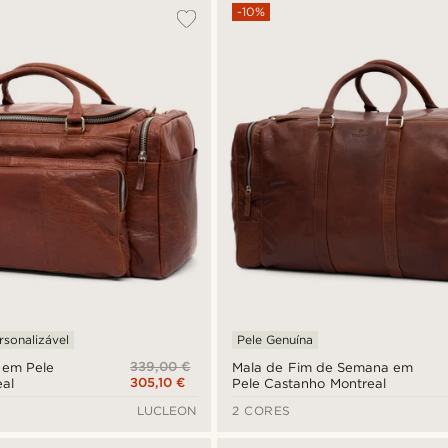
-10%
rsonalizável
Pele Genuína
339,00 €
 em Pele
Mala de Fim de Semana em
305,10 €
al
Pele Castanho Montreal
LUCLEON
2 CORES