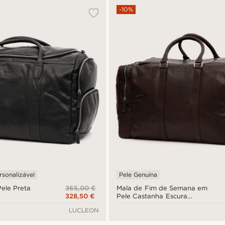
-10%
rsonalizável
Pele Genuína
365,00 €
Pele Preta
Mala de Fim de Semana em
328,50 €
Pele Castanha Escura
Montreal
LUCLEON