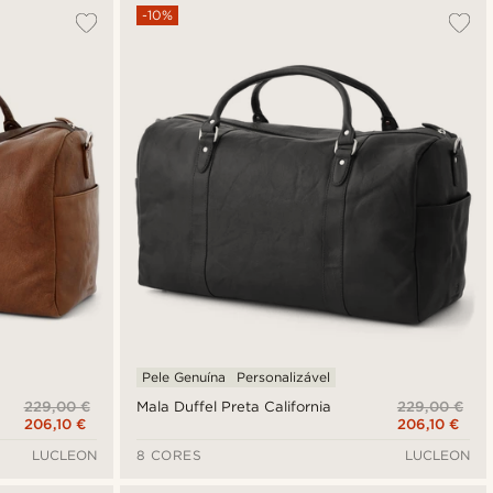
-10%
Pele Genuína
Personalizável
229,00 €
229,00 €
Mala Duffel Preta California
206,10 €
206,10 €
LUCLEON
8 CORES
LUCLEON