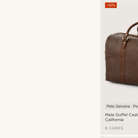
-10%
Pele Genuína
Pe
Mala Duffel Cas
California
8 CORES