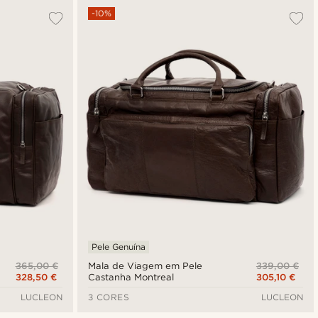
-10%
Pele Genuína
365,00 €
339,00 €
Mala de Viagem em Pele
328,50 €
305,10 €
Castanha Montreal
LUCLEON
3 CORES
LUCLEON