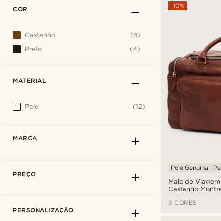
-10%
COR
Castanho
(8)
Preto
(4)
MATERIAL
Pele
(12)
MARCA
Pele Genuína
Pe
PREÇO
Mala de Viagem
Castanho Montre
3 CORES
PERSONALIZAÇÃO