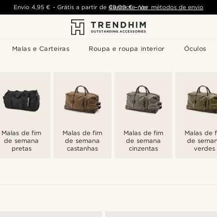
Envio
4,95 €
-
Grátis a partir de
Contacte-nos
49,00 €
-
Ver métodos de envio
Malas e Carteiras
Roupa e roupa interior
Óculos
Malas de fim
Malas de fim
Malas de fim
Malas de 
de semana
de semana
de semana
de sema
pretas
castanhas
cinzentas
verdes