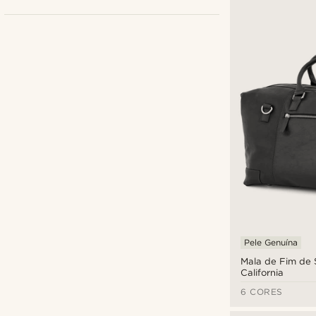
Delton Bags
(1)
Lucleon
(11)
€
€
Tipos de personalização
Pele Genuína
Mala de Fim de
Gravação a quente
(7)
California
6 CORES