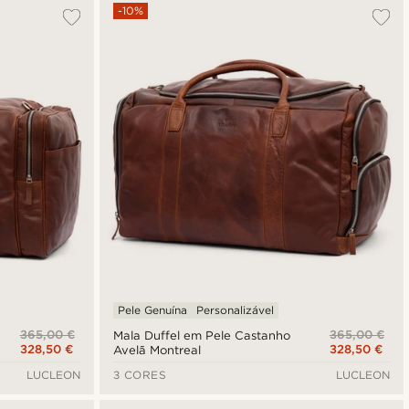
Mais vendidos
-10%
Novidades
Preço mais baixo
Preço mais alto
Pele Genuína
Personalizável
365,00 €
365,00 €
Mala Duffel em Pele Castanho
328,50 €
328,50 €
Avelã Montreal
LUCLEON
3 CORES
LUCLEON