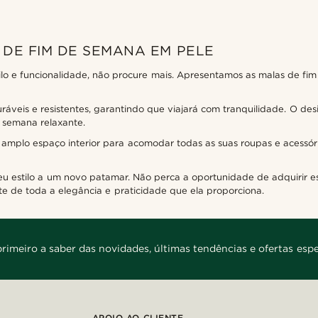
DE FIM DE SEMANA EM PELE
o e funcionalidade, não procure mais. Apresentamos as malas de fim
áveis e resistentes, garantindo que viajará com tranquilidade. O desi
 semana relaxante.
mplo espaço interior para acomodar todas as suas roupas e acessóri
eu estilo a um novo patamar. Não perca a oportunidade de adquirir e
ute de toda a elegância e praticidade que ela proporciona.
primeiro a saber das novidades, últimas tendências e ofertas espe
APOIO AO CLIENTE