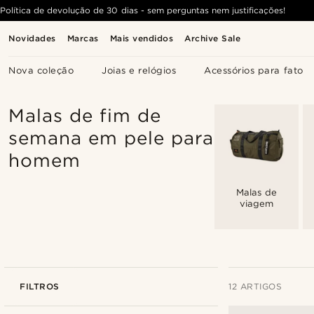
Política de devolução de 30 dias - sem perguntas nem justificações!
Novidades
Marcas
Mais vendidos
Archive Sale
Nova coleção
Joias e relógios
Acessórios para fato
Malas de fim de
semana em pele para
homem
Malas de
viagem
FILTROS
12 ARTIGOS