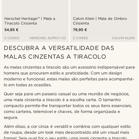
Herschel Heritage™ | Mala a
Calvin Klein | Mala de Ombro
Tiracolo Cinzenta
Cinzenta
54,95 €
79,95 €
2 CORES
HERSCHEL SUPPLY CO
2 CORES
CALVIN KLEIN
DESCUBRA A VERSATILIDADE DAS
MALAS CINZENTAS A TIRACOLO
As malas cinzentas a tiracolo são um acessório indispensável para
homens que procuram estilo e praticidade. Com um design
moderno e funcional, estas malas são perfeitas para acompanhá-
lo em todas as ocasiões.
Quer seja para um passeio casual ou uma reunião de negócios,
uma mala cinzenta a tiracolo é a escolha certa. O tamanho
compacto permite-lhe transportar todos os seus itens essenciais,
como carteira, telemóvel e chaves, de forma organizada e
segura.
Além disso, a cor cinza é versátil e combina com qualquer estilo
de roupa, desde um look mais descontraído até um visual mais
formal. Seja qual for o seu estilo, uma mala cinzenta a tiracolo