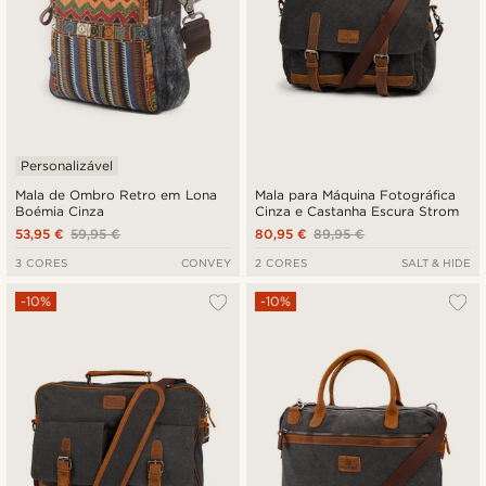
Personalizável
Mala de Ombro Retro em Lona
Mala para Máquina Fotográfica
Boémia Cinza
Cinza e Castanha Escura Strom
53,95 €
59,95 €
80,95 €
89,95 €
3 CORES
CONVEY
2 CORES
SALT & HIDE
-10%
-10%