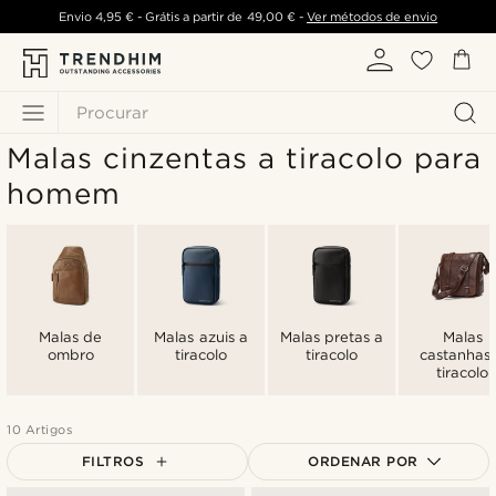
Envio
4,95 €
- Grátis a partir de
49,00 €
-
Ver métodos de envio
Procurar
Malas cinzentas a tiracolo para
homem
Malas de
Malas azuis a
Malas pretas a
Malas
ombro
tiracolo
tiracolo
castanhas
tiracolo
10 Artigos
FILTROS
ORDENAR POR