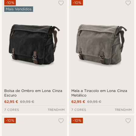
Mais vendidos
-10%
-10%
Mais Vendidos
Novidades
Preço mais baixo
Preço mais alto
Bolsa de Ombro em Lona Cinza
Mala a Tiracolo em Lona Cinza
Escuro
Metálico
62,95 €
69,95 €
62,95 €
69,95 €
7 CORES
TRENDHIM
7 CORES
TRENDHIM
-10%
-10%