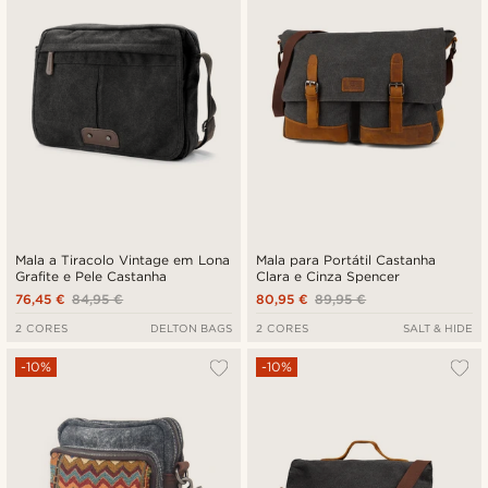
Mala a Tiracolo Vintage em Lona
Mala para Portátil Castanha
Grafite e Pele Castanha
Clara e Cinza Spencer
76,45 €
84,95 €
80,95 €
89,95 €
2 CORES
DELTON BAGS
2 CORES
SALT & HIDE
-10%
-10%