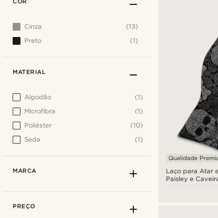
COR
Cinza
(13)
Preto
(1)
MATERIAL
Algodão
(1)
Microfibra
(1)
Poliéster
(10)
Seda
(1)
Qualidade Prem
MARCA
Laço para Atar
Paisley e Caveir
Cinza
PREÇO