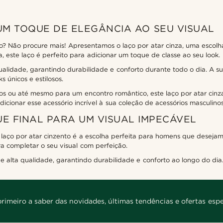
UM TOQUE DE ELEGÂNCIA AO SEU VISUAL
lo? Não procure mais! Apresentamos o laço por atar cinza, uma escol
 este laço é perfeito para adicionar um toque de classe ao seu look.
qualidade, garantindo durabilidade e conforto durante todo o dia. A 
s únicos e estilosos.
s ou até mesmo para um encontro romântico, este laço por atar cinz
cionar esse acessório incrível à sua coleção de acessórios masculinos
E FINAL PARA UM VISUAL IMPECÁVEL
 laço por atar cinzento é a escolha perfeita para homens que desejam
ra completar o seu visual com perfeição.
e alta qualidade, garantindo durabilidade e conforto ao longo do dia
primeiro a saber das novidades, últimas tendências e ofertas espe