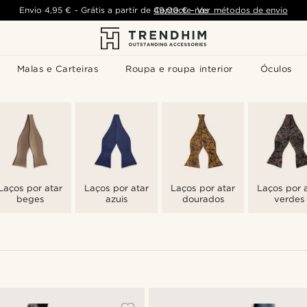
Envio
4,95 €
-
Grátis a partir de
Contacte-nos
49,00 €
-
Ver métodos de envio
Malas e Carteiras
Roupa e roupa interior
Óculos
Laços por atar
Laços por atar
Laços por atar
Laços por 
beges
azuis
dourados
verdes