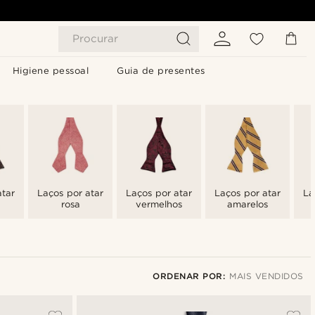
Procurar
Higiene pessoal
Guia de presentes
atar
Laços por atar
Laços por atar
Laços por atar
La
rosa
vermelhos
amarelos
ORDENAR POR:
MAIS VENDIDOS
Mais vendidos