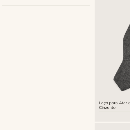
Bohemian Revolt
(2)
Tailor Toki
(2)
Trendhim
(9)
Laço para Atar
Cinzento
€
€