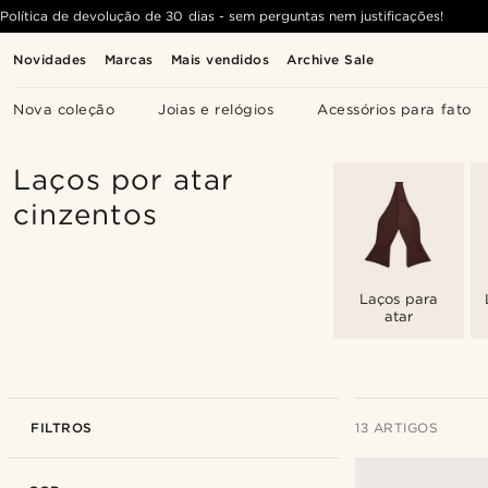
Política de devolução de 30 dias - sem perguntas nem justificações!
Novidades
Marcas
Mais vendidos
Archive Sale
Nova coleção
Joias e relógios
Acessórios para fato
Laços por atar
cinzentos
Laços para
atar
FILTROS
13 ARTIGOS