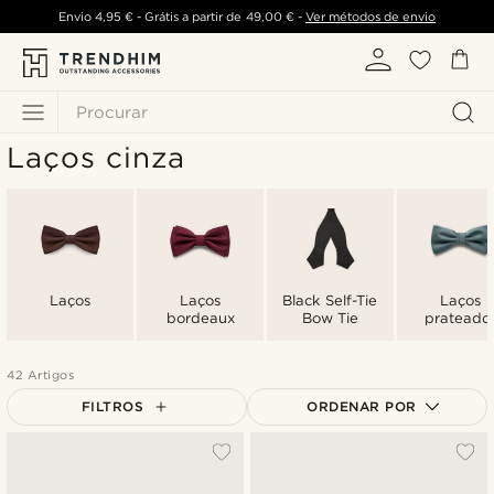
Envio
4,95 €
- Grátis a partir de
49,00 €
-
Ver métodos de envio
Procurar
Laços cinza
Laços
Laços
Black Self-Tie
Laços
bordeaux
Bow Tie
prateado
42 Artigos
FILTROS
ORDENAR POR
Mais vendidos
Novidades