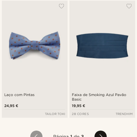
Laço com Pintas
Faixa de Smoking Azul Pavão
Basic
24,95 €
19,95 €
TAILOR TOKI
28 CORES
TRENDHIM
Página
1
de
3