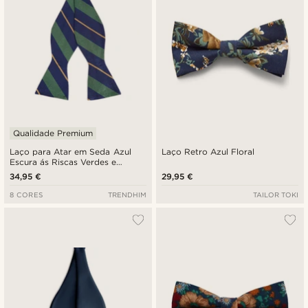
Qualidade Premium
Laço para Atar em Seda Azul
Laço Retro Azul Floral
Escura ás Riscas Verdes e
Douradas
34,95 €
29,95 €
8 CORES
TRENDHIM
TAILOR TOKI