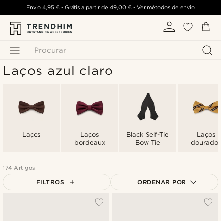
Envio
4,95 €
- Grátis a partir de
49,00 €
-
Ver métodos de envio
Procurar
Laços azul claro
Laços
Laços
Black Self-Tie
Laços
bordeaux
Bow Tie
dourados
174 Artigos
FILTROS
ORDENAR POR
Mais vendidos
Novidades