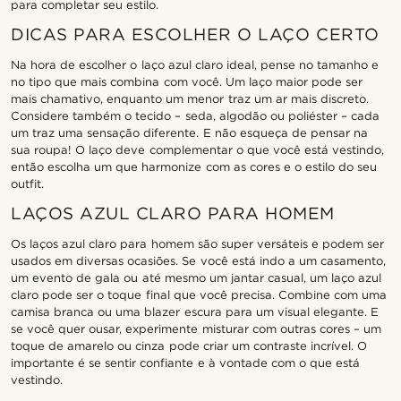
para completar seu estilo.
DICAS PARA ESCOLHER O LAÇO CERTO
Na hora de escolher o laço azul claro ideal, pense no tamanho e
no tipo que mais combina com você. Um laço maior pode ser
mais chamativo, enquanto um menor traz um ar mais discreto.
Considere também o tecido – seda, algodão ou poliéster – cada
um traz uma sensação diferente. E não esqueça de pensar na
sua roupa! O laço deve complementar o que você está vestindo,
então escolha um que harmonize com as cores e o estilo do seu
outfit.
LAÇOS AZUL CLARO PARA HOMEM
Os laços azul claro para homem são super versáteis e podem ser
usados em diversas ocasiões. Se você está indo a um casamento,
um evento de gala ou até mesmo um jantar casual, um laço azul
claro pode ser o toque final que você precisa. Combine com uma
camisa branca ou uma blazer escura para um visual elegante. E
se você quer ousar, experimente misturar com outras cores – um
toque de amarelo ou cinza pode criar um contraste incrível. O
importante é se sentir confiante e à vontade com o que está
vestindo.