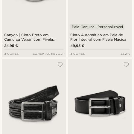
Pele Genuína
Personalizável
Canyon | Cinto Preto em
Cinto Automático em Pele de
Camurça Vegan com Fivela
Flor Integral com Fivela Maciça
Arredondada
24,95 €
49,95 €
3 CORES
BOHEMIAN REVOLT
3 CORES
BSWK