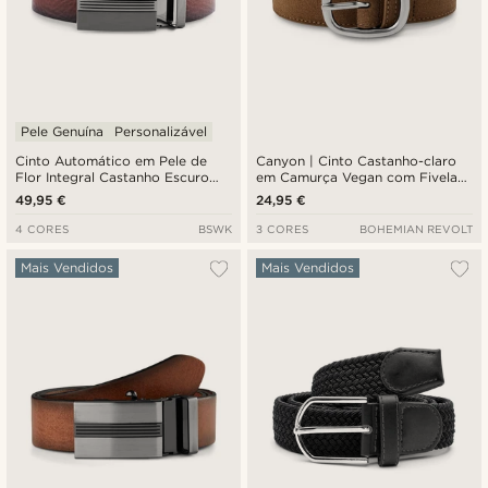
Pele Genuína
Personalizável
Cinto Automático em Pele de
Canyon | Cinto Castanho-claro
Flor Integral Castanho Escuro
em Camurça Vegan com Fivela
com Fivela Maciça
Arredondada
49,95 €
24,95 €
4 CORES
BSWK
3 CORES
BOHEMIAN REVOLT
Mais Vendidos
Mais Vendidos