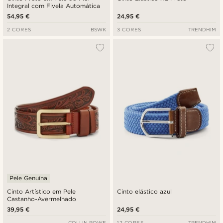
Integral com Fivela Automática
54,95 €
24,95 €
2 CORES
BSWK
3 CORES
TRENDHIM
Pele Genuína
Cinto Artístico em Pele
Cinto elástico azul
Castanho-Avermelhado
39,95 €
24,95 €
COLLIN ROWE
12 CORES
TRENDHIM