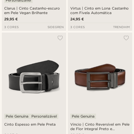
Personalizável
Clarus | Cinto Castanho-escuro
Virtus | Cinto em Lona Castanho
em Pele Vegan Brilhante
com Fivela Automática
29,95 €
24,95 €
3 CORES
SIDEGREN
3 CORES
TRENDHIM
Pele Genuína
Personalizável
Pele Genuína
Cinto Espesso em Pele Preta
Vincio | Cinto Reversível em Pele
de Flor Integral Preto e
Castanho