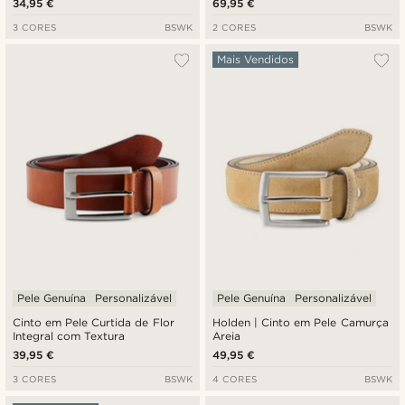
34,95 €
69,95 €
3 CORES
BSWK
2 CORES
BSWK
Mais Vendidos
Pele Genuína
Personalizável
Pele Genuína
Personalizável
Cinto em Pele Curtida de Flor
Holden | Cinto em Pele Camurça
Integral com Textura
Areia
39,95 €
49,95 €
3 CORES
BSWK
4 CORES
BSWK