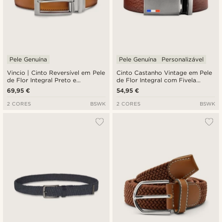
Pele Genuína
Pele Genuína
Personalizável
Vincio | Cinto Reversível em Pele
Cinto Castanho Vintage em Pele
de Flor Integral Preto e
de Flor Integral com Fivela
Castanho Claro
Automática
69,95 €
54,95 €
2 CORES
BSWK
2 CORES
BSWK