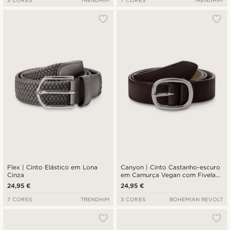
3 CORES
TRENDHIM
7 CORES
TRENDHIM
Flex | Cinto Elástico em Lona
Canyon | Cinto Castanho-escuro
Cinza
em Camurça Vegan com Fivela
Arredondada
24,95 €
24,95 €
7 CORES
TRENDHIM
3 CORES
BOHEMIAN REVOLT