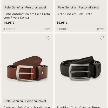
Pele Genuína
Personalizável
Pele Genuína
Personalizável
Cinto Automático em Pele Preta
Cinto Liso em Pele Preto
com Fivela Sólida
49,95 €
39,95 €
3 CORES
BSWK
5 CORES
BSWK
Pele Genuína
Personalizável
Cinto em Pele Castanho Vintage
Traditio | Cinto Clássico Preto