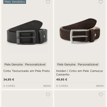
Mais Vendidos
Pele Genuína
Personalizável
Pele Genuína
Personalizável
Cinto Texturizado em Pele Preto
Holden | Cinto em Pele Camurça
Castanho
34,95 €
49,95 €
5 CORES
BSWK
4 CORES
BSWK