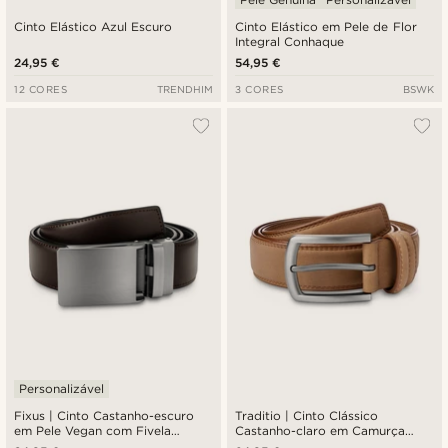
Cinto Elástico Azul Escuro
Cinto Elástico em Pele de Flor
Integral Conhaque
24,95 €
54,95 €
12 CORES
TRENDHIM
3 CORES
BSWK
Personalizável
Fixus | Cinto Castanho-escuro
Traditio | Cinto Clássico
em Pele Vegan com Fivela
Castanho-claro em Camurça
Automática
Vegan