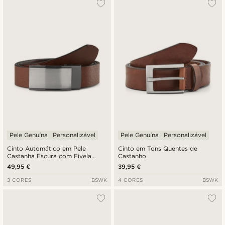
Pele Genuína
Personalizável
Pele Genuína
Personalizável
Cinto Automático em Pele
Cinto em Tons Quentes de
Castanha Escura com Fivela
Castanho
Sólida
49,95 €
39,95 €
3 CORES
BSWK
4 CORES
BSWK