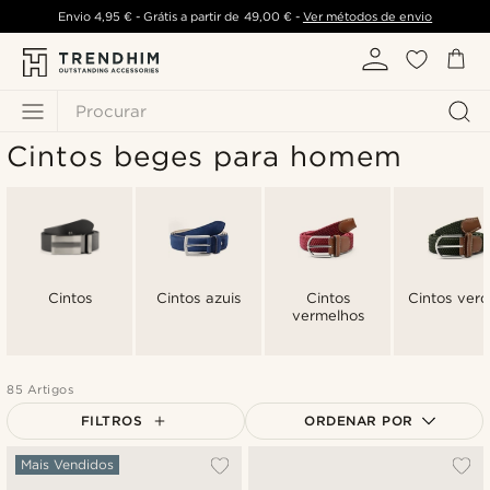
Envio
4,95 €
- Grátis a partir de
49,00 €
-
Ver métodos de envio
Procurar
Cintos beges para homem
Cintos
Cintos azuis
Cintos
Cintos verd
vermelhos
85 Artigos
FILTROS
ORDENAR POR
Mais vendidos
Mais Vendidos