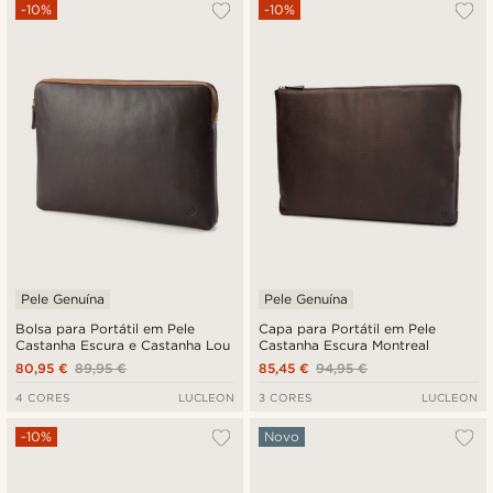
Mais vendidos
-10%
-10%
Novidades
Preço mais baixo
Preço mais alto
Pele Genuína
Pele Genuína
Bolsa para Portátil em Pele
Capa para Portátil em Pele
Castanha Escura e Castanha Lou
Castanha Escura Montreal
80,95 €
89,95 €
85,45 €
94,95 €
4 CORES
LUCLEON
3 CORES
LUCLEON
-10%
Novo