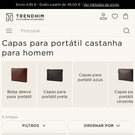
Envio
4,95 €
- Grátis a partir de
49,00 €
-
Ver métodos de envio
Procurar
Capas para portátil castanha
para homem
Capas para
portátil azuis
Bolsa sleeve
Capas para
Capas par
para portátil
portátil preta
portátil
cinzentas
5 Artigos
FILTROS
ORDENAR POR