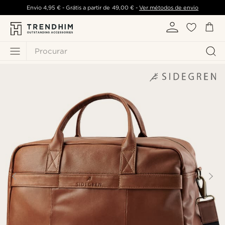
Envio
4,95 €
- Grátis a partir de
49,00 €
-
Ver métodos de envio
Procurar