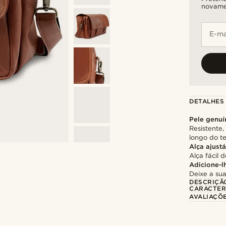
novame
E-ma
DETALHES
Pele genuí
Resistente
longo do 
Alça ajust
Alça fácil 
Adicione-l
Deixe a su
DESCRIÇÃ
CARACTER
AVALIAÇÕ