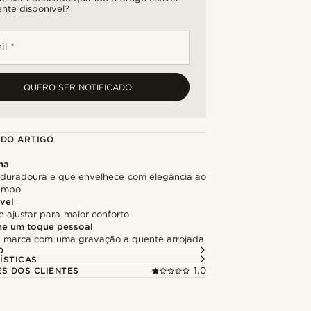
nte disponível?
il *
QUERO SER NOTIFICADO
 DO ARTIGO
na
, duradoura e que envelhece com elegância ao
tempo
ável
de ajustar para maior conforto
he um toque pessoal
a marca com uma gravação a quente arrojada
O
ÍSTICAS
ES DOS CLIENTES
1.0