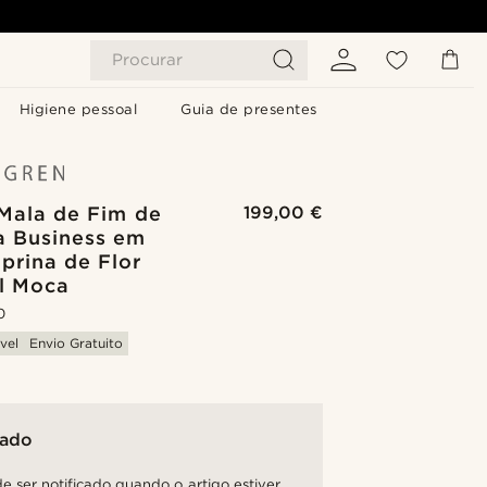
Procurar
Higiene pessoal
Guia de presentes
 Mala de Fim de
199,00 €
 Business em
prina de Flor
al Moca
0
vel
Envio Gratuito
tado
e ser notificado quando o artigo estiver