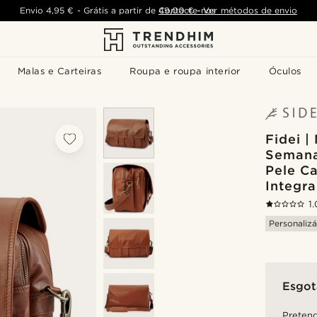
Envio
4,95 €
-
Grátis a partir de
Contacte-nos
49,00 €
-
Ver métodos de envio
Malas e Carteiras
Roupa e roupa interior
Óculos
Fidei |
Semana
Pele Ca
Integr
1.
Personalizá
Esgo
Pretend