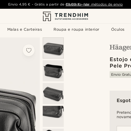
Envio
4,95 €
-
Grátis a partir de
Contacte-nos
49,00 €
-
Ver métodos de envio
Malas e Carteiras
Roupa e roupa interior
Óculos
Estojo
Pele Pr
Envio Gratu
Esgo
Pretend
novame