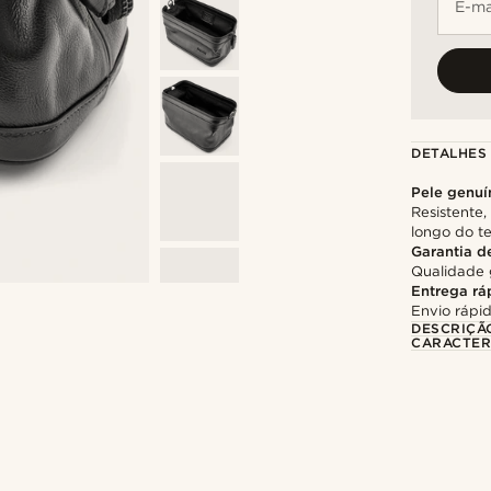
E-ma
DETALHES
Pele genuí
Resistente
longo do 
Garantia d
Qualidade 
Entrega rá
Envio rápid
DESCRIÇÃ
CARACTER