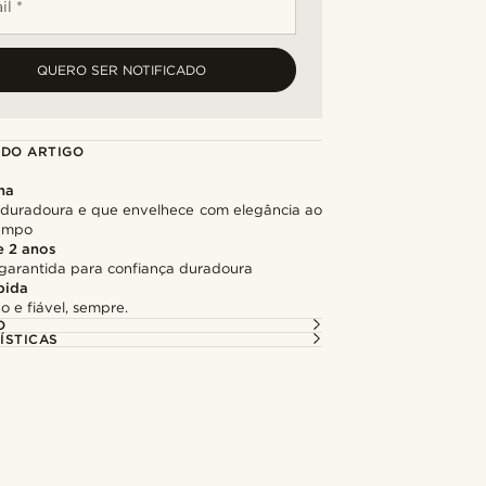
il *
QUERO SER NOTIFICADO
 DO ARTIGO
na
, duradoura e que envelhece com elegância ao
tempo
e 2 anos
garantida para confiança duradoura
pida
o e fiável, sempre.
O
ÍSTICAS