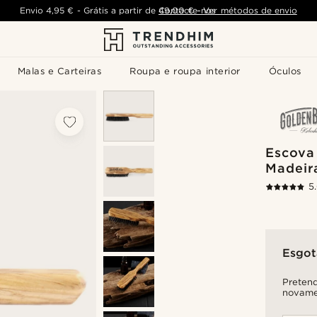
Envio
4,95 €
-
Grátis a partir de
Contacte-nos
49,00 €
-
Ver métodos de envio
Malas e Carteiras
Roupa e roupa interior
Óculos
Escova
Madeira
5
Esgo
Pretend
novame