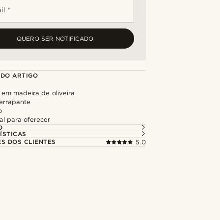
il *
QUERO SER NOTIFICADO
 DO ARTIGO
em madeira de oliveira
errapante
o
nal para oferecer
O
ÍSTICAS
ES DOS CLIENTES
5.0