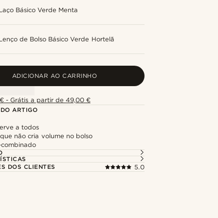
Laço Básico Verde Menta
Lenço de Bolso Básico Verde Hortelã
ADICIONAR AO CARRINHO
€ - Grátis a partir de 49,00 €
 DO ARTIGO
serve a todos
 que não cria volume no bolso
é-combinado
O
ÍSTICAS
ES DOS CLIENTES
5.0