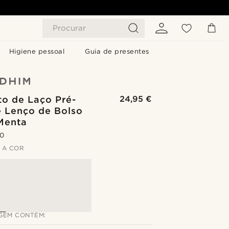
Procurar
Higiene pessoal
Guia de presentes
to de Laço Pré-
24,95 €
e Lenço de Bolso
Menta
.0
 A COR
GEM CONTÉM: