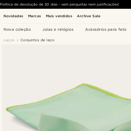
Política de devolução de 30 dias - sem perguntas nem justificações!
Novidades
Marcas
Mais vendidos
Archive Sale
Nova coleção
Joias e relógios
Acessórios para fato
Laços
Conjuntos de laço