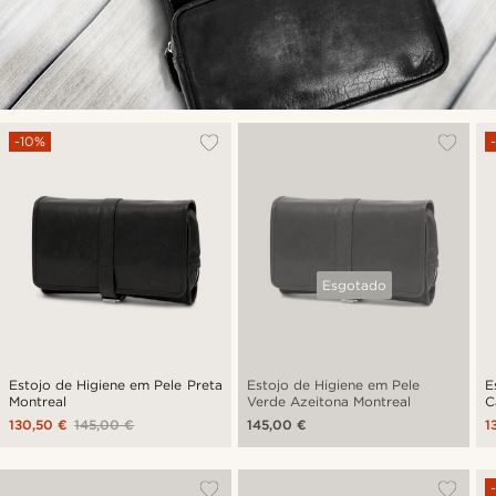
-10%
Esgotado
Estojo de Higiene em Pele Preta
Estojo de Higiene em Pele
E
Montreal
Verde Azeitona Montreal
C
130,50 €
145,00 €
145,00 €
1