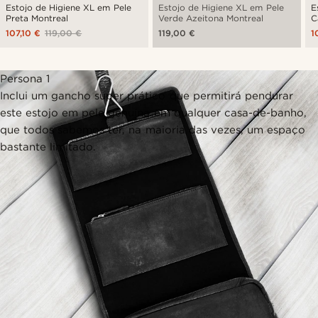
Estojo de Higiene XL em Pele
Estojo de Higiene XL em Pele
E
Preta Montreal
Verde Azeitona Montreal
C
107,10 €
119,00 €
119,00 €
1
Persona 1
Inclui um gancho super prático que permitirá pendurar
este estojo em pele genuína em qualquer casa-de-banho,
que todos sabemos ter, na maioria das vezes, um espaço
bastante limitado.