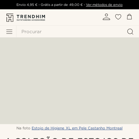
Envio
4,95 €
- Grátis a partir de
49,00 €
-
Ver métodos de envio
Procurar
Na foto
Estojo de Higiene XL em Pele Castanho Montreal