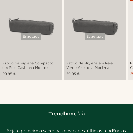
Esgotado
Esgotado
Estojo de Higiene Compacto
Estojo de Higiene em Pele
E
em Pele Castanha Montreal
Verde Azeitona Montreal
C
39,95 €
39,95 €
3
Seja o primeiro a saber das novidades, últimas tendências