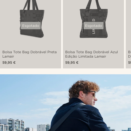
Esgotado
Esgotado
Bolsa Tote Bag Dobrável Preta
Bolsa Tote Bag Dobrável Azul
B
Lamair
Edição Limitada Lamair
D
59,95 €
59,95 €
5