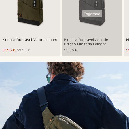
Esgotado
Mochila Dobrável Verde Lemont
Mochila Dobrável Azul de
M
Edição Limitada Lemont
53,95 €
59,95 €
59,95 €
5