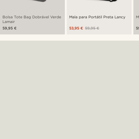
Bolsa Tote Bag Dobrável Verde
Mala para Portátil Preta Lancy
M
Lamair
59,95 €
53,95 €
59,95 €
5