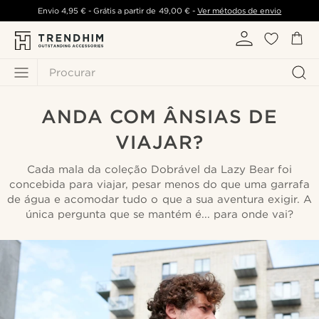
Envio
4,95 €
- Grátis a partir de
49,00 €
-
Ver métodos de envio
Procurar
ANDA COM ÂNSIAS DE
VIAJAR?
Cada mala da coleção Dobrável da Lazy Bear foi
concebida para viajar, pesar menos do que uma garrafa
de água e acomodar tudo o que a sua aventura exigir. A
única pergunta que se mantém é... para onde vai?