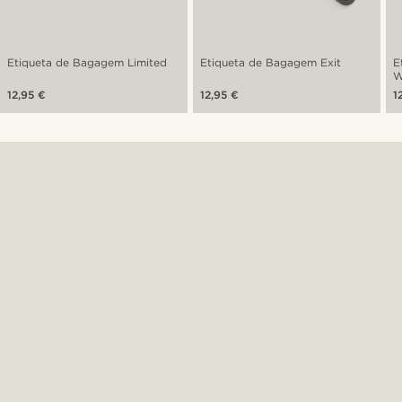
Etiqueta de Bagagem Limited
Etiqueta de Bagagem Exit
E
W
12,95 €
12,95 €
1