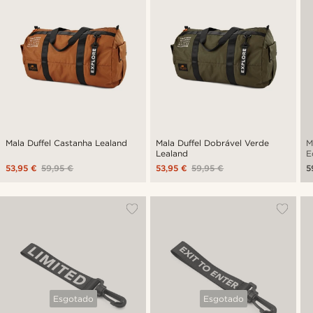
Mala Duffel Castanha Lealand
Mala Duffel Dobrável Verde
M
Lealand
E
53,95 €
59,95 €
53,95 €
59,95 €
5
Esgotado
Esgotado