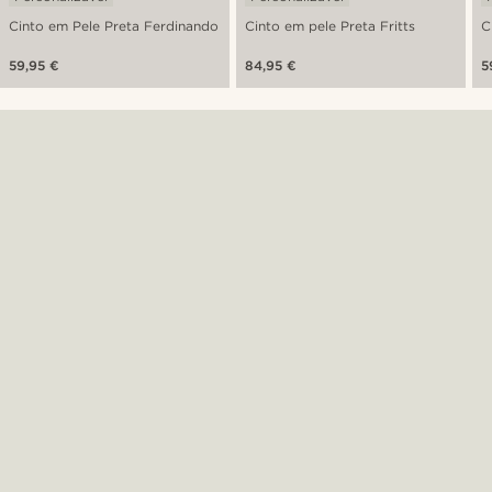
Cinto em Pele Preta Ferdinando
Cinto em pele Preta Fritts
C
59,95 €
84,95 €
5