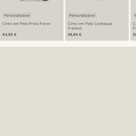
Personalizável
Personalizável
Cinto em Pele Preta Faron
Cinto em Pele Conhaque
C
Frankot
F
84,95 €
59,95 €
5