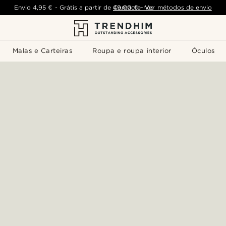
Envio
4,95 €
-
Grátis a partir de
Contacte-nos
49,00 €
-
Ver métodos de envio
Malas e Carteiras
Roupa e roupa interior
Óculos