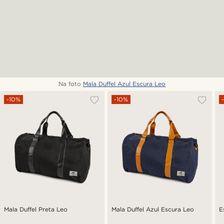
Na foto
Mala Duffel Azul Escura Leo
-10%
-10%
Mala Duffel Preta Leo
Mala Duffel Azul Escura Leo
E