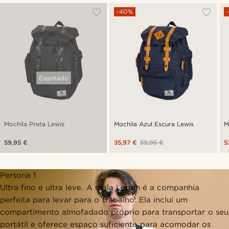
-40%
Esgotado
Mochila Preta Lewis
Mochila Azul Escura Lewis
M
59,95 €
35,97 €
59,95 €
5
Persona 1
Ultra fino e ultra leve. A mala Logan é a companhia
perfeita para levar para o trabalho. Ela inclui um
compartimento almofadado próprio para transportar o seu
portátil e oferece espaço suficiente para acomodar os