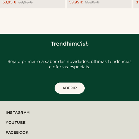
53,95 €
59,95 €
53,95 €
59,95 €
3
Seja o primeiro a saber das novidades, últimas tendências
e ofertas especiais.
ADERIR
INSTAGRAM
YOUTUBE
FACEBOOK