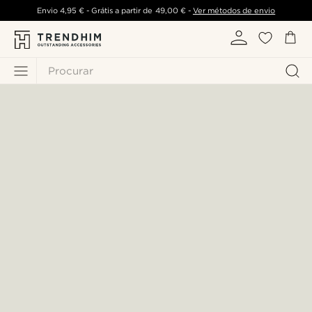
Envio
4,95 €
- Grátis a partir de
49,00 €
-
Ver métodos de envio
Procurar