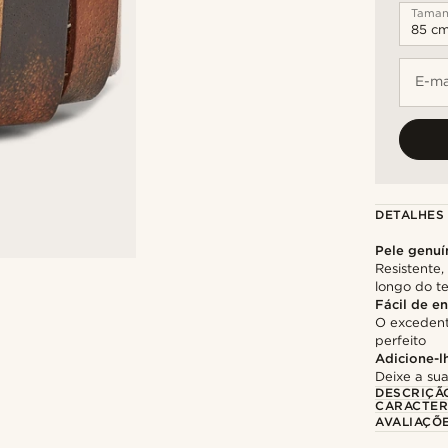
Tama
E-ma
DETALHES
Pele genuí
Resistente
longo do 
Fácil de en
O excedente
perfeito
Adicione-l
Deixe a su
DESCRIÇÃ
CARACTER
AVALIAÇÕ