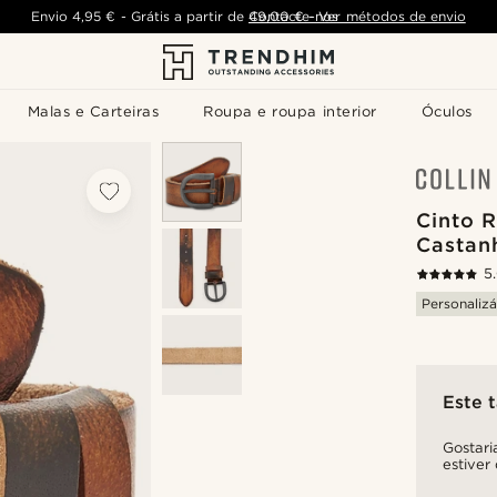
Envio
4,95 €
-
Grátis a partir de
Contacte-nos
49,00 €
-
Ver métodos de envio
Malas e Carteiras
Roupa e roupa interior
Óculos
Cinto R
Castan
5
Personalizá
Este 
Gostari
estiver