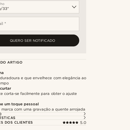
nho
il *
QUERO SER NOTIFICADO
 DO ARTIGO
na
, duradoura e que envelhece com elegância ao
tempo
curtar
 corta-se facilmente para obter o ajuste
he um toque pessoal
a marca com uma gravação a quente arrojada
O
ÍSTICAS
ES DOS CLIENTES
5.0