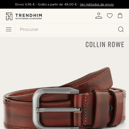
Envio
4,95 €
- Grátis a partir de
49,00 €
-
Ver métodos de envio
Procurar