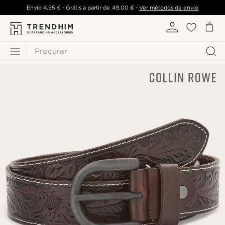
Envio
4,95 €
- Grátis a partir de
49,00 €
-
Ver métodos de envio
Procurar