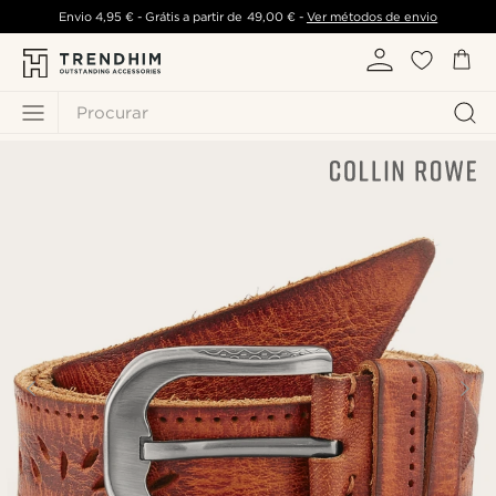
Envio
4,95 €
- Grátis a partir de
49,00 €
-
Ver métodos de envio
Procurar