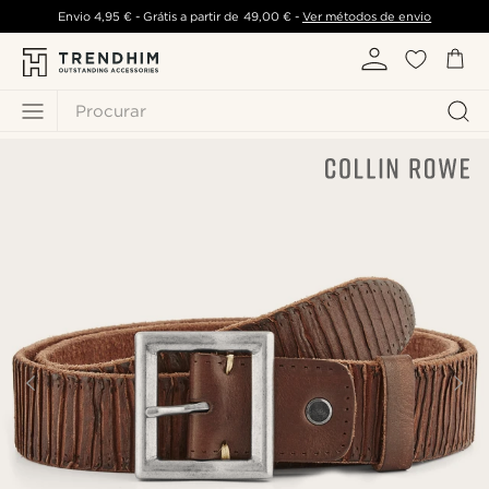
Envio
4,95 €
- Grátis a partir de
49,00 €
-
Ver métodos de envio
Procurar