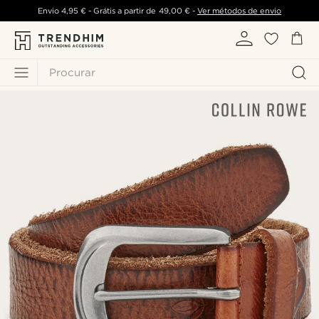
Envio
4,95 €
- Grátis a partir de
49,00 €
-
Ver métodos de envio
Procurar