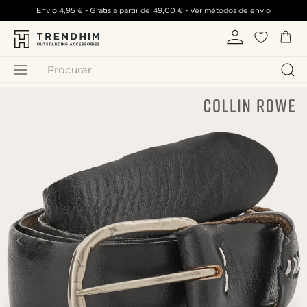
Envio
4,95 €
- Grátis a partir de
49,00 €
-
Ver métodos de envio
Procurar