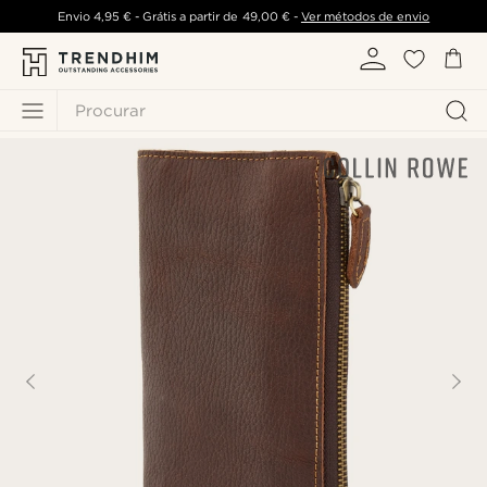
Envio
4,95 €
- Grátis a partir de
49,00 €
-
Ver métodos de envio
Procurar