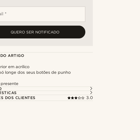
il *
QUERO SER NOTIFICADO
 DO ARTIGO
rior em acrílico
ó longe dos seus botões de punho
 presente
O
ÍSTICAS
ES DOS CLIENTES
3.0