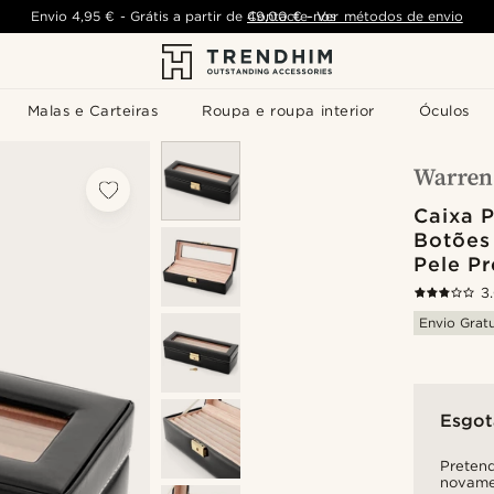
Envio
4,95 €
-
Grátis a partir de
Contacte-nos
49,00 €
-
Ver métodos de envio
Malas e Carteiras
Roupa e roupa interior
Óculos
Caixa 
Botões
Pele Pr
3
Envio Gratu
Esgo
Pretend
novame