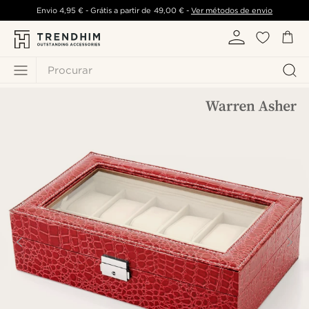
Envio
4,95 €
- Grátis a partir de
49,00 €
-
Ver métodos de envio
Procurar