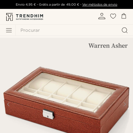
Envio
4,95 €
- Grátis a partir de
49,00 €
-
Ver métodos de envio
Procurar