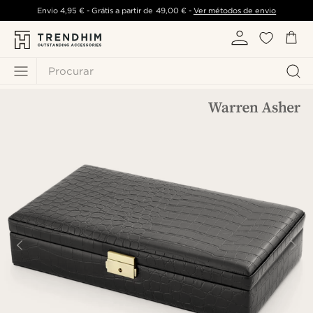
Envio
4,95 €
- Grátis a partir de
49,00 €
-
Ver métodos de envio
Procurar