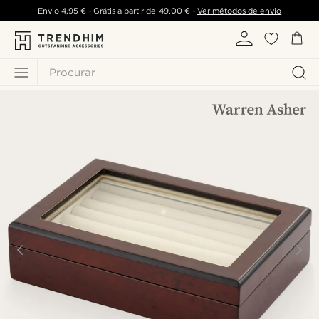
Envio
4,95 €
- Grátis a partir de
49,00 €
-
Ver métodos de envio
Procurar