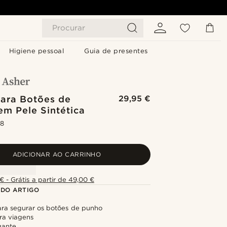
Procurar
Higiene pessoal
Guia de presentes
para Botões de
29,95 €
em Pele Sintética
.8
ADICIONAR AO CARRINHO
€ - Grátis a partir de 49,00 €
 DO ARTIGO
para segurar os botões de punho
ra viagens
gante