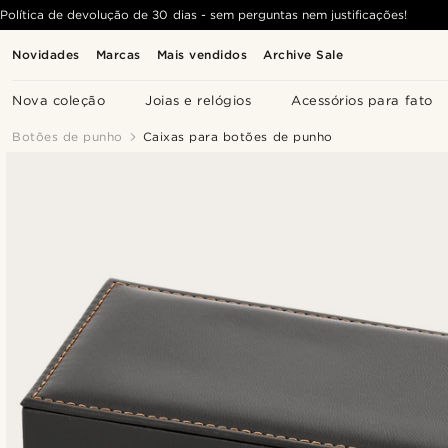
Política de devolução de 30 dias - sem perguntas nem justificações!
Novidades
Marcas
Mais vendidos
Archive Sale
Nova coleção
Joias e relógios
Acessórios para fato
Botões de punho
Caixas para botões de punho