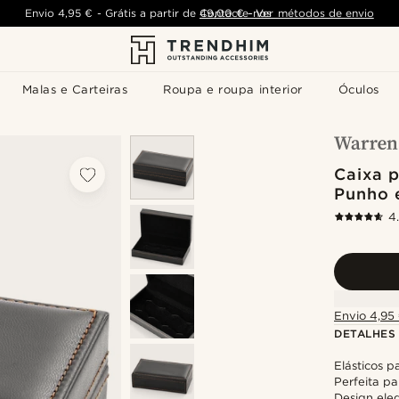
Envio
4,95 €
-
Grátis a partir de
Contacte-nos
49,00 €
-
Ver métodos de envio
Malas e Carteiras
Roupa e roupa interior
Óculos
Caixa 
Punho 
4
Envio 4,95 
DETALHES
Elásticos 
Perfeita pa
Design ele