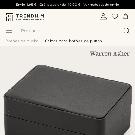
Envio
4,95 €
- Grátis a partir de
49,00 €
-
Ver métodos de envio
Procurar
Botões de punho
Caixas para botões de punho