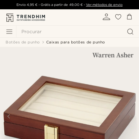
Envio
4,95 €
- Grátis a partir de
49,00 €
-
Ver métodos de envio
Procurar
Botões de punho
Caixas para botões de punho