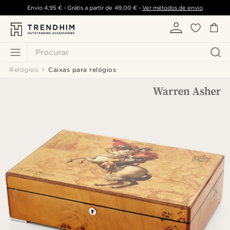
Envio
4,95 €
- Grátis a partir de
49,00 €
-
Ver métodos de envio
Procurar
Relógios
Caixas para relógios