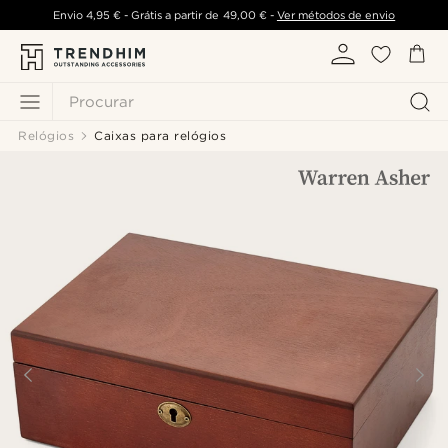
Envio
4,95 €
- Grátis a partir de
49,00 €
-
Ver métodos de envio
Procurar
Relógios
Caixas para relógios