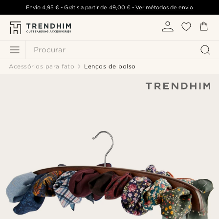
Envio
4,95 €
- Grátis a partir de
49,00 €
-
Ver métodos de envio
Procurar
Acessórios para fato
Lenços de bolso