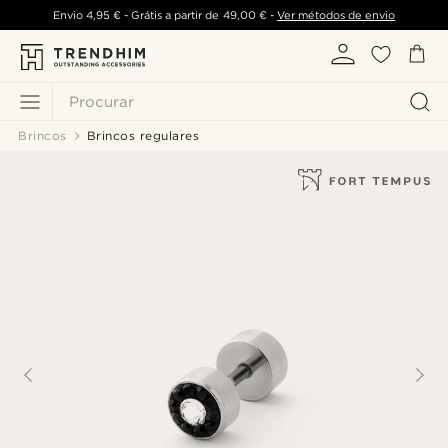
Envio
4,95 €
- Grátis a partir de
49,00 €
-
Ver métodos de envio
Procurar
Brincos
Brincos regulares