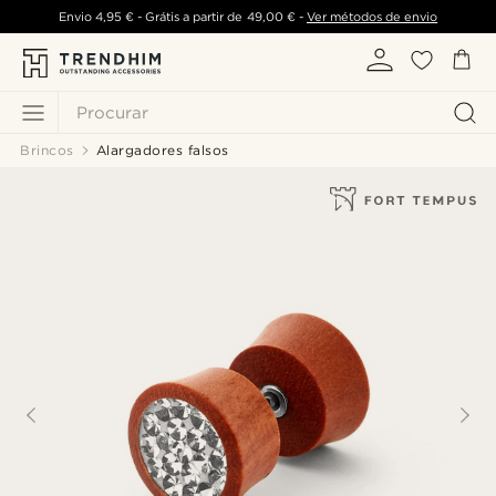
Envio
4,95 €
- Grátis a partir de
49,00 €
-
Ver métodos de envio
Procurar
Brincos
Alargadores falsos